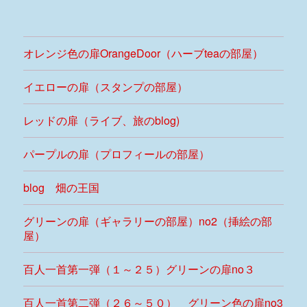
投
シ
稿:
ョ
オレンジ色の扉OrangeDoor（ハーブteaの部屋）
ン
イエローの扉（スタンプの部屋）
レッドの扉（ライブ、旅のblog)
パープルの扉（プロフィールの部屋）
blog 畑の王国
グリーンの扉（ギャラリーの部屋）no2（挿絵の部
屋）
百人一首第一弾（１～２５）グリーンの扉no３
百人一首第二弾（２６～５０） グリーン色の扉no3