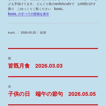
ども手掛けてます。 どんぐり島のweb内cafeで お時間の許す
限り ごゆっくりご覧ください kumi..
kumi.. のすべての投稿を表示
投
kumi..
投
2026-03-25
カ
絵本
稿
稿
テ
者
日:
ゴ
リ
投
ー
前
稿
皆既月食 2026.03.03
過
去
ナ
の
ビ
投
次
稿:
ゲ
子供の日 端午の節句 2026.05.05
次
の
ー