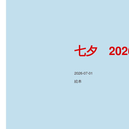
七夕 2026
投
2026-07-01
稿
カ
絵本
日:
テ
ゴ
リ
ー