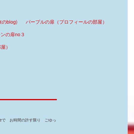
blog)
パープルの扉（プロフィールの部屋）
ンの扉no３
部屋）
feで お時間の許す限り ごゆっ