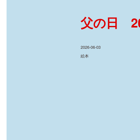
父の日 202
投
2026-06-03
稿
カ
絵本
日:
テ
ゴ
リ
ー