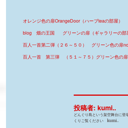
オレンジ色の扉OrangeDoor（ハーブteaの部屋）
blog 畑の王国
グリーンの扉（ギャラリーの部屋
百人一首第二弾（２６～５０） グリーン色の扉no
百人一首 第三弾 （５１～７５）グリーン色の扉
投稿者:
kumi..
どんぐり島という架空舞台に登場
くりご覧ください kumi..