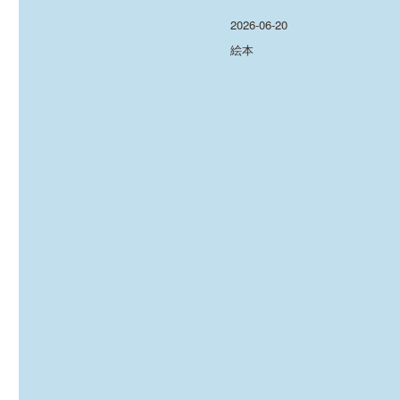
投
2026-06-20
稿
カ
絵本
日:
テ
ゴ
リ
ー