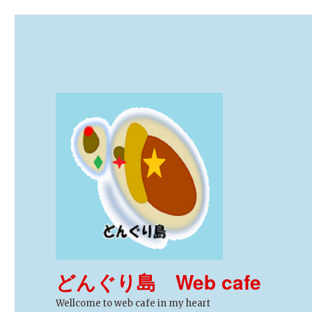
どんぐり島 Web cafe
Wellcome to web cafe in my heart